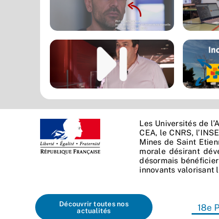
Les Universités de l’
CEA, le CNRS, l’INSER
Mines de Saint Etien
morale désirant déve
désormais bénéficier
innovants valorisant 
Découvrir toutes nos
18e P
actualités