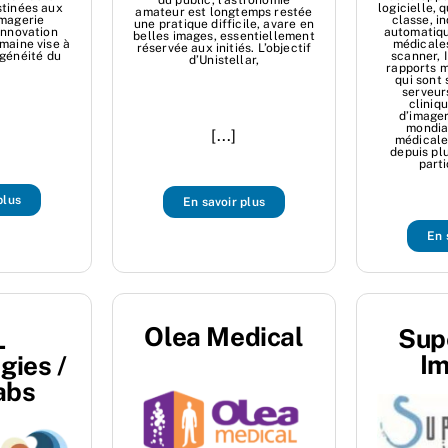
du public, l’astronomie
tinées aux
logicielle, 
amateur est longtemps restée
imagerie
classe, i
une pratique difficile, avare en
innovation
automatiq
belles images, essentiellement
maine vise à
médicales
réservée aux initiés. L’objectif
ogénéité du
scanner, 
d’Unistellar,
rapports 
qui sont 
serveur
cliniq
d’image
mondia
[...]
médicale
depuis pl
part
plus
En savoir plus
En 
Olea Medical
Sup
L
Im
gies /
abs