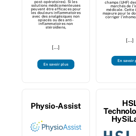
post-opératoires). Si les
champs (UHF) des
solutions médicamenteuses
marchés de l’
peuvent être efficaces pour
médicale. Cette 
les douleurs inflammatoires
majeure pour le do
avec des analgésiques non
corriger l’inhom
opiacés ou des anti-
inflammatoires non
stéroïdiens,
[...]
[...]
En savoir 
En savoir plus
HS
Physio-Assist
Technolo
HySiL