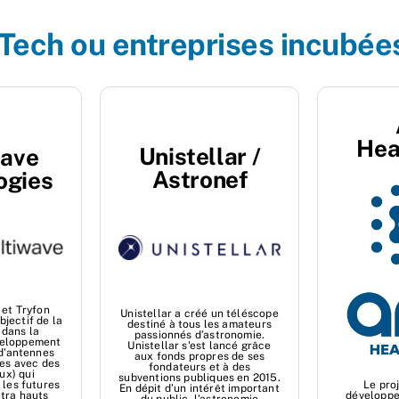
Tech ou entreprises incubé
Hea
Unistellar /
wave
Astronef
ogies
 et Tryfon
Unistellar a créé un téléscope
jectif de la
destiné à tous les amateurs
 dans la
passionnés d’astronomie.
veloppement
Unistellar s'est lancé grâce
 d’antennes
aux fonds propres de ses
ées avec des
fondateurs et à des
ux) qui
subventions publiques en 2015.
 les futures
Le pro
En dépit d’un intérêt important
tra hauts
développe