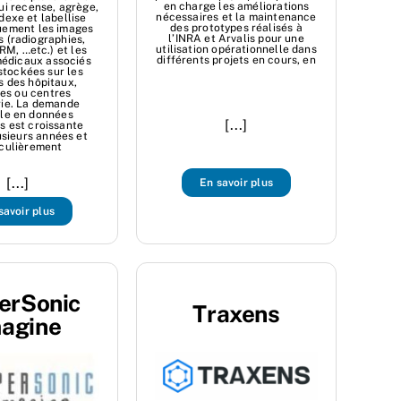
en charge les améliorations
qui recense, agrège,
nécessaires et la maintenance
ndexe et labellise
des prototypes réalisés à
uement les images
l’INRA et Arvalis pour une
 (radiographies,
utilisation opérationnelle dans
IRM, …etc.) et les
différents projets en cours, en
médicaux associés
stockées sur les
s des hôpitaux,
ues ou centres
rie. La demande
le en données
[...]
s est croissante
usieurs années et
iculièrement
[...]
En savoir plus
savoir plus
erSonic
Traxens
agine