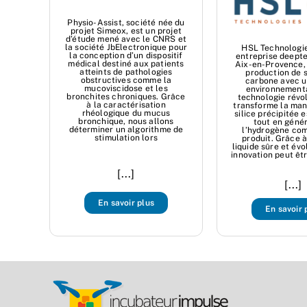
Physio-Assist, société née du
projet Simeox, est un projet
d’étude mené avec le CNRS et
la société JbElectronique pour
HSL Technologie
la conception d’un dispositif
entreprise deept
médical destiné aux patients
Aix-en-Provence, 
atteints de pathologies
production de s
obstructives comme la
carbone avec u
mucoviscidose et les
environnementa
bronchites chroniques. Grâce
technologie révo
à la caractérisation
transforme la man
rhéologique du mucus
silice précipitée e
bronchique, nous allons
tout en géné
déterminer un algorithme de
l’hydrogène co
stimulation lors
produit. Grâce 
liquide sûre et évo
innovation peut êt
[...]
[...]
En savoir plus
En savoir 