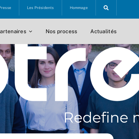
Presse
Les Présidents
Hommage
artenaires
Nos process
Actualités