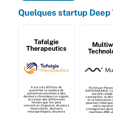
Quelques startup Deep 
Tafalgie
Multi
Therapeutics
Technol
Il est très difficile de
Porté par Panos
quantifier le nombre de
ANTONAKAKIS, l’ob
personnes soumises à des
société réside
douleurs chroniques ou aiguës,
conception, le dé
en raison des différentes
et la fabrication
formes que l'on peut
passives (fabriqu
rencontrer (migraine, douleurs
méta matéria
musculaires, douleurs
s’intègreront dans
neuropathiques, douleurs
machines IRM ul