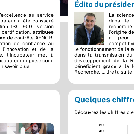
Édito du préside
 ’excellence au service
La science
cubateur a été consacré
dans le 
tion ISO 9001 version
recherche
certification, attribuée
l’origine 
ure de contrôle AFNOR,
a pour c
lation de confiance au
compétitivi
l’innovation et de la
le fonctionnement de la so
ue, l’incubateur met à
dans la transmission du 
ncubateur-impulse.com
,
développement de la Re
n savoir plus
bénéficient grâce à la l
Recherche, …
lire la suite
Quelques chiff
Découvrez les chiffres clé