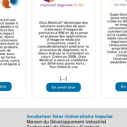
SuperSoni
jeune ent
s est une
créée en 20
Olea Medical® développe des
ech basée à
en ima
solutions avancées de post-
dédiée à la
ultrasonor
traitement d’images de
ilice bas
commercial
perfusion d’IRM et de scanner
n impact
ultra rapide
et propose des applications
l. Notre
mode nouve
d’imagerie médicale
lutionnaire
impulsion
innovantes, visant à
ière dont la
l'évaluati
considérablement améliorer le
st produite,
propriété
processus de diagnostic et à
rant de
tissus. La p
mieux évaluer le traitement en
mme sous-
cliniq
cours. Créée en 2008, Olea
à sa forme
l'évalua
Medical a assis sa crédibilité
lutive, notre
palpables
sur différents points forts :
re intégrée à
Tout d’abord, une
[...]
plus
En 
En savoir plus
Incubateur Inter-Universitaire Impulse
Maison du Développement Industriel