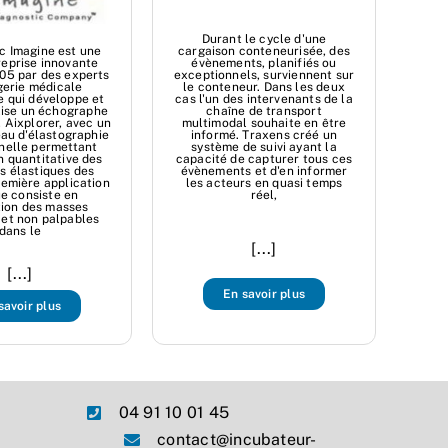
Durant le cycle d'une
cargaison conteneurisée, des
c Imagine est une
évènements, planifiés ou
reprise innovante
exceptionnels, surviennent sur
05 par des experts
le conteneur. Dans les deux
gerie médicale
cas l'un des intervenants de la
e qui développe et
chaîne de transport
ise un échographe
multimodal souhaite en être
, Aixplorer, avec un
informé. Traxens créé un
au d'élastographie
système de suivi ayant la
nelle permettant
capacité de capturer tous ces
on quantitative des
évènements et d'en informer
s élastiques des
les acteurs en quasi temps
remière application
réel,
ue consiste en
tion des masses
 et non palpables
dans le
[...]
[...]
En savoir plus
savoir plus
04 91 10 01 45
contact@incubateur-