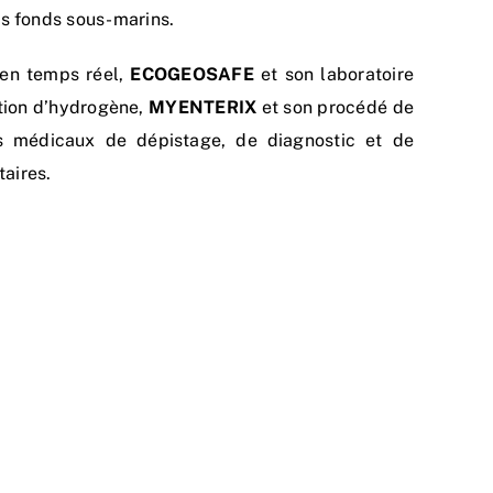
s fonds sous-marins.
 en temps réel,
EC
OG
E
O
SAFE
et son laboratoire
ation d’hydrogène,
MYENTERIX
et son procédé de
fs médicaux de dépistage, de diagnostic et de
taires.