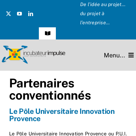
Passer
De l’idée au projet…
au
du projet à
contenu
l’entreprise…
Navigation
à
bascule
Témoignages
Menu...
Presse
L’incubateur
Partenaires
Les Présidents
conventionnés
Missions
Hommage
Projets
Le Pôle Universitaire Innovation
Provence
Partenaires
Le Pôle Universitaire Innovation Provence ou P.U.I.