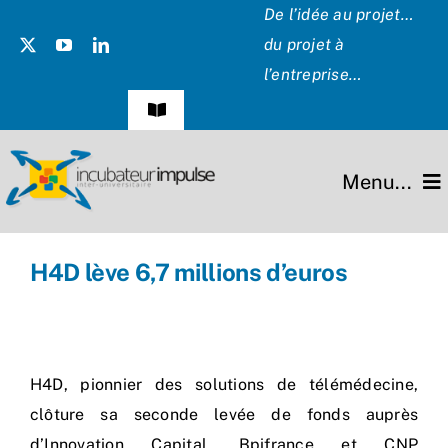
Passer
De l’idée au projet…
au
du projet à
contenu
l’entreprise…
Navigation
à
bascule
Témoignages
Menu...
Presse
L’incubateur
H4D lève 6,7 millions d’euros
Les Présidents
Missions
Hommage
Projets
H4D, pionnier des solutions de télémédecine,
Partenaires
clôture sa seconde levée de fonds auprès
d’Innovation Capital, Bpifrance et CNP