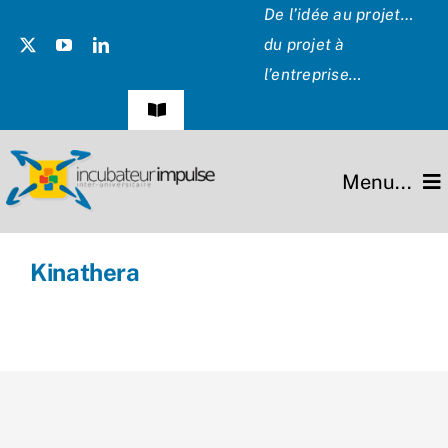
Passer
De l’idée au projet…
au
du projet à
contenu
l’entreprise…
Navigation
à
bascule
Témoignages
Menu...
Presse
L’incubateur
Kinathera
Les Présidents
Missions
Hommage
Projets
Partenaires