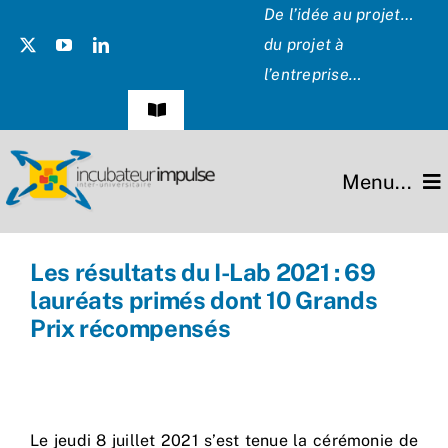
Passer
De l’idée au projet…
au
du projet à
contenu
l’entreprise…
Navigation
à
bascule
Témoignages
Menu...
Presse
L’incubateur
Les résultats du I-Lab 2021 : 69
Les Présidents
lauréats primés dont 10 Grands
Missions
Prix récompensés
Hommage
Projets
Partenaires
Le jeudi 8 juillet 2021 s’est tenue la cérémonie de