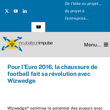
Passer
De l’idée au projet…
au
du projet à
contenu
l’entreprise…
Navigation
à
bascule
Témoignages
Menu...
Presse
L’incubateur
Pour l’Euro 2016, la chaussure de
Les Présidents
football fait sa révolution avec
Missions
Wizwedge
Hommage
Projets
Partenaires
Wizwedge® optimise le potentiel des joueurs avec