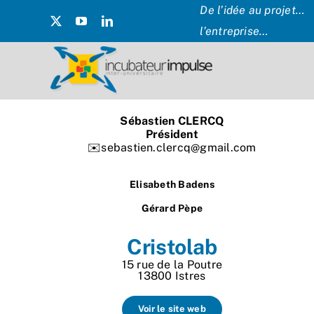
Passer
De l’idée au projet… 
au
l’entreprise…
contenu
Sébastien CLERCQ
Président
✉️sebastien.clercq@gmail.com
Elisabeth Badens
Gérard Pèpe
Cristolab
15 rue de la Poutre
13800 Istres
Voir le site web