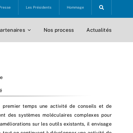
Presse
Les Présidents
Hommage
artenaires
Nos process
Actualités
ce
é
premier temps une activité de conseils et de
ment des systèmes moléculaires complexes pour
méliorations sur les outils existants, il envisage
» tout en continuant à développer une activité de