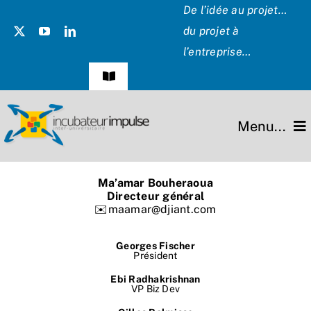
Passer
De l’idée au projet…
au
du projet à
contenu
l’entreprise…
Navigation
à
bascule
Témoignages
Menu...
Presse
L’incubateur
Ma’amar Bouheraoua
Les Présidents
Directeur général
✉️maamar@djiant.com
Missions
Hommage
Georges Fischer
Projets
Président
Ebi Radhakrishnan
Partenaires
VP Biz Dev