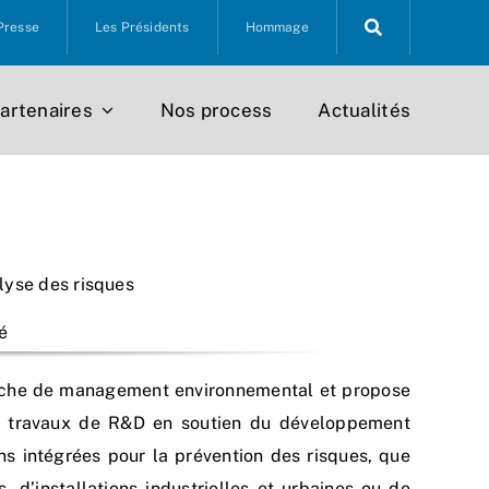
Presse
Les Présidents
Hommage
artenaires
Nos process
Actualités
alyse des risques
é
oche de management environnemental et propose
es travaux de R&D en soutien du développement
ns intégrées pour la prévention des risques, que
, d’installations industrielles et urbaines ou de