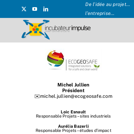
Passer
De l’idée au projet… 
au
l’entreprise…
contenu
Michel Jullien
Président
✉️michel.jullien@ecogeosafe.com
Loic Esnault
Responsable Projets – sites industriels
Aurélia Bazerli
Responsable Projets – études d’impact