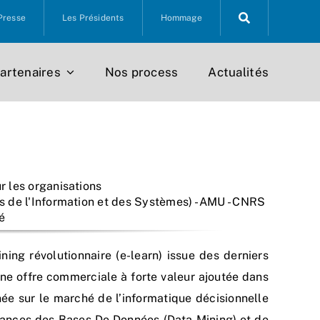
Presse
Les Présidents
Hommage
artenaires
Nos process
Actualités
r les organisations
s de l'Information et des Systèmes) - AMU - CNRS
é
ing révolutionnaire (e-learn) issue des derniers
ne offre commerciale à forte valeur ajoutée dans
ée sur le marché de l’informatique décisionnelle
ssances des Bases De Données (Data Mining) et de