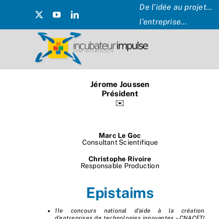
Passer
De l’idée au projet… 
au
l’entreprise…
contenu
Jérome Joussen
Président
✉️
Marc Le Goc
Consultant Scientifique
Christophe Rivoire
Responsable Production
Epistaims
11e concours national d’aide à la création
d’entreprises de technologies innovantes – CNACETI