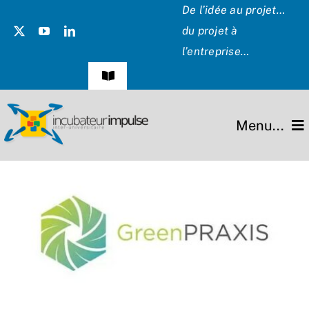
Passer
De l’idée au projet…
au
du projet à
contenu
l’entreprise…
Navigation
à
bascule
Témoignages
Menu...
Presse
L’incubateur
Les Présidents
Missions
Hommage
Projets
Partenaires