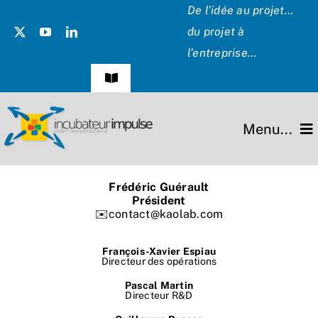
Passer
De l’idée au projet…
au
du projet à
contenu
l’entreprise…
Navigation
à
bascule
Témoignages
Menu...
Presse
L’incubateur
Frédéric Guérault
Les Présidents
Président
✉️contact@kaolab.com
Missions
Hommage
François-Xavier Espiau
Projets
Directeur des opérations
Pascal Martin
Partenaires
Directeur R&D