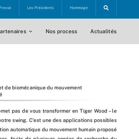
Presse
Les Présidents
Hommage
artenaires
Nos process
Actualités
e et de biomécanique du mouvement
é
omet pas de vous transformer en Tiger Wood – le
votre swing. C’est une des applications possibles
ulation automatique du mouvement humain proposé
hmes, fruits de plusieurs années de recherche du