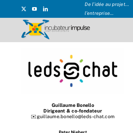
Passer
De l’idée au projet… 
au
l’entreprise…
contenu
Guillaume Bonello
Dirigeant & co-fondateur
✉️guillaume.bonello@leds-chat.com
Peter Niebert