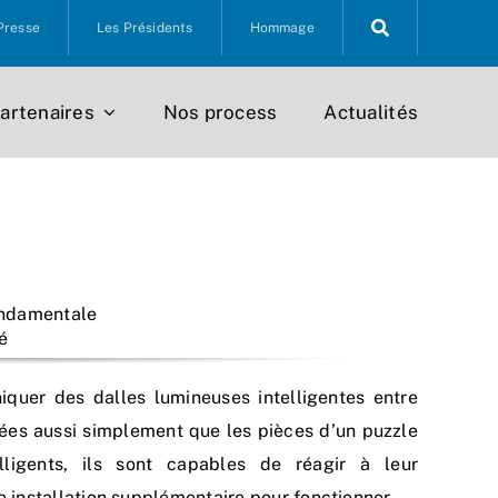
Presse
Les Présidents
Hommage
artenaires
Nos process
Actualités
ondamentale
é
uer des dalles lumineuses intelligentes entre
ées aussi simplement que les pièces d’un puzzle
elligents, ils sont capables de réagir à leur
 installation supplémentaire pour fonctionner.