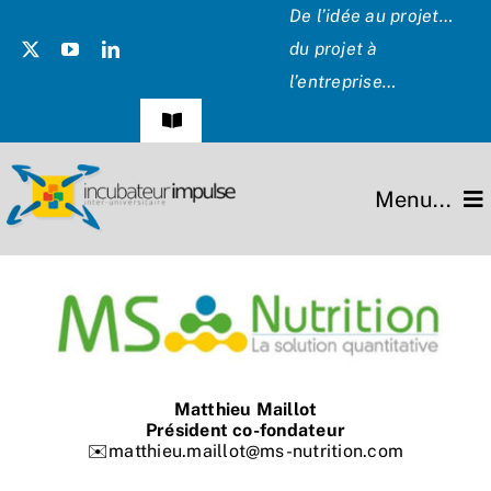
Passer
De l’idée au projet…
au
du projet à
contenu
l’entreprise…
Navigation
à
bascule
Témoignages
Menu...
Presse
L’incubateur
Les Présidents
Missions
Hommage
Projets
Matthieu Maillot
Président co-fondateur
✉️matthieu.maillot@ms-nutrition.com
Partenaires