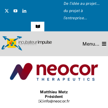
Passer
De l’idée au projet…
au
du projet à
contenu
l’entreprise…
Navigation
à
bascule
Témoignages
Menu...
Presse
L’incubateur
Les Présidents
Missions
Hommage
Projets
Matthieu Metz
Président
Partenaires
✉️info@neocor.fr