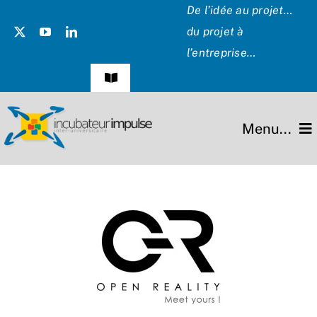
Passer
De l’idée au projet…
au
du projet à
contenu
l’entreprise…
Navigation
à
bascule
Témoignages
Menu...
Presse
L’incubateur
Les Présidents
Missions
Hommage
Projets
Partenaires