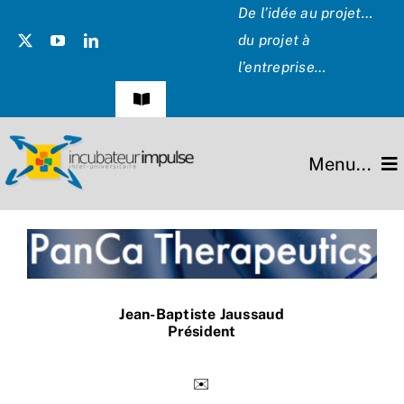
Passer
De l’idée au projet…
au
du projet à
contenu
l’entreprise…
Navigation
à
bascule
Témoignages
Menu...
Presse
L’incubateur
Les Présidents
Missions
Hommage
Jean-Baptiste Jaussaud
Projets
Président
Partenaires
✉️