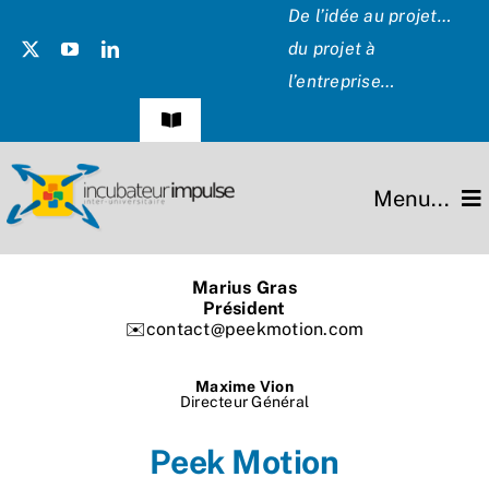
Passer
De l’idée au projet…
au
du projet à
contenu
l’entreprise…
Navigation
à
bascule
Témoignages
Menu...
Presse
L’incubateur
Marius Gras
Les Présidents
Président
✉️contact@peekmotion.com
Missions
Hommage
Maxime Vion
Projets
Directeur Général
Partenaires
Peek Motion