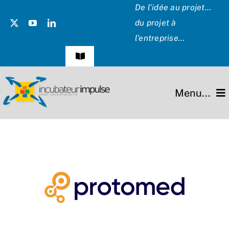
Passer
De l’idée au projet…
au
du projet à
contenu
l’entreprise…
Navigation
à
bascule
Témoignages
Menu...
Presse
L’incubateur
Les Présidents
Missions
Hommage
Projets
Partenaires