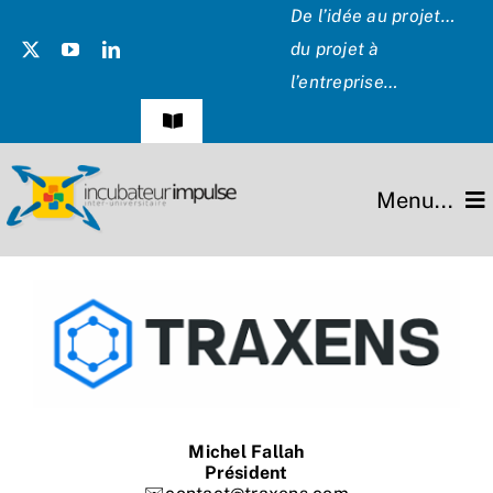
Passer
De l’idée au projet…
au
du projet à
contenu
l’entreprise…
Navigation
à
bascule
Témoignages
Menu...
Presse
L’incubateur
Les Présidents
Missions
Hommage
Projets
Michel Fallah
Partenaires
Président