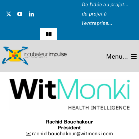
Passer
De l’idée au projet…
au
du projet à
contenu
l’entreprise…
Navigation
à
bascule
Témoignages
Menu...
Presse
L’incubateur
Les Présidents
Missions
Hommage
Projets
Rachid Bouchakour
Président
Partenaires
✉️rachid.bouchakour@witmonki.com