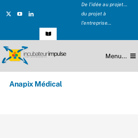
Passer
De l’idée au projet…
au
du projet à
contenu
l’entreprise…
Navigation
à
bascule
Témoignages
Menu...
Presse
L’incubateur
Anapix Médical
Les Présidents
Missions
Hommage
Projets
Partenaires