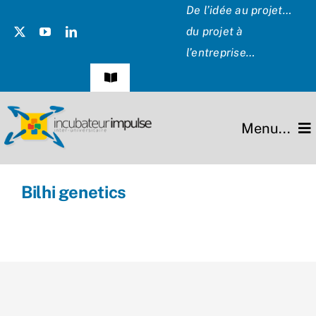
Passer
De l’idée au projet…
au
du projet à
contenu
l’entreprise…
Navigation
à
bascule
Témoignages
Menu...
Presse
L’incubateur
Bilhi genetics
Les Présidents
Missions
Hommage
Projets
Partenaires