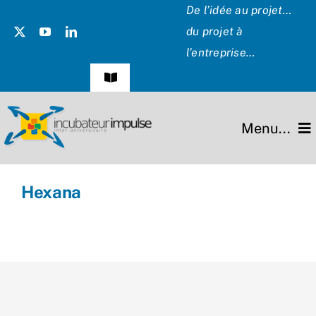
Passer
De l’idée au projet…
au
du projet à
contenu
l’entreprise…
Navigation
à
bascule
Témoignages
Menu...
Presse
L’incubateur
Hexana
Les Présidents
Missions
Hommage
Projets
Partenaires