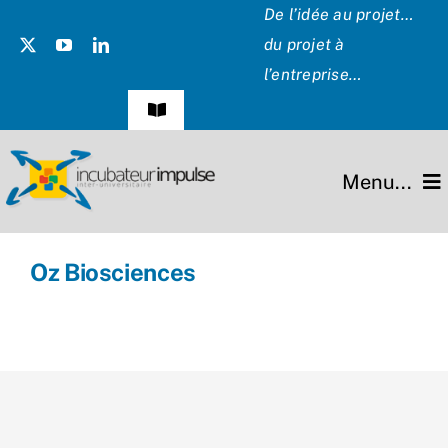
Passer
De l’idée au projet…
au
du projet à
contenu
l’entreprise…
Navigation
à
bascule
Témoignages
Menu...
Presse
L’incubateur
Oz Biosciences
Les Présidents
Missions
Hommage
Projets
Partenaires